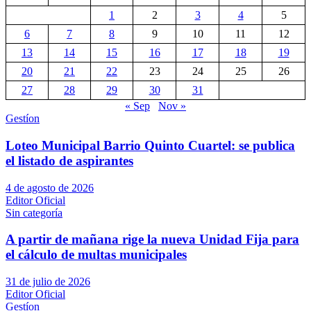
1
2
3
4
5
6
7
8
9
10
11
12
13
14
15
16
17
18
19
20
21
22
23
24
25
26
27
28
29
30
31
« Sep
Nov »
Gestíon
Loteo Municipal Barrio Quinto Cuartel: se publica
el listado de aspirantes
4 de agosto de 2026
Editor Oficial
Sin categoría
A partir de mañana rige la nueva Unidad Fija para
el cálculo de multas municipales
31 de julio de 2026
Editor Oficial
Gestíon