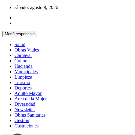
Saltar
sábado, agosto 8, 2026
al
contenido
Menú responsive
Salud
Obras Viales
Carnaval
Cultura
Hacienda
Municipales
Limpieza
Turismo
Deportes
Adulto Mayor
Área de la Mujer
Diversidad
Newsletter
Obras Sanitarias
Gestíon
Castraciones