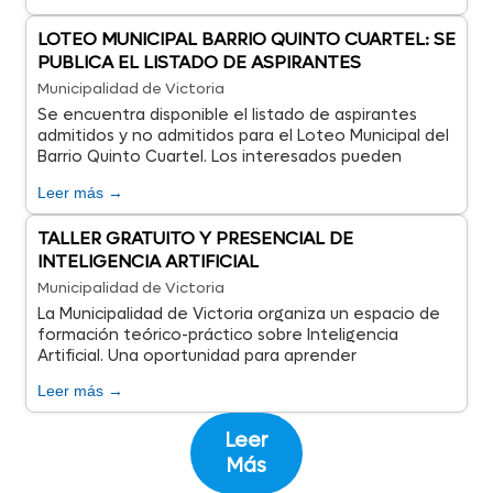
LOTEO MUNICIPAL BARRIO QUINTO CUARTEL: SE
PUBLICA EL LISTADO DE ASPIRANTES
Municipalidad de Victoria
Se encuentra disponible el listado de aspirantes
admitidos y no admitidos para el Loteo Municipal del
Barrio Quinto Cuartel. Los interesados pueden
consultar la nómina publicada por el Municipio.
Leer más →
TALLER GRATUITO Y PRESENCIAL DE
INTELIGENCIA ARTIFICIAL
Municipalidad de Victoria
La Municipalidad de Victoria organiza un espacio de
formación teórico-práctico sobre Inteligencia
Artificial. Una oportunidad para aprender
herramientas innovadoras de forma gratuita y
Leer más →
presencial.
Leer
Más