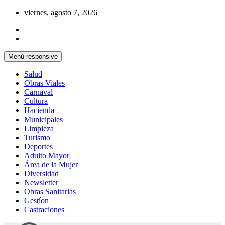
Saltar
viernes, agosto 7, 2026
al
contenido
Menú responsive
Salud
Obras Viales
Carnaval
Cultura
Hacienda
Municipales
Limpieza
Turismo
Deportes
Adulto Mayor
Área de la Mujer
Diversidad
Newsletter
Obras Sanitarias
Gestíon
Castraciones