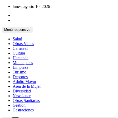
Saltar
lunes, agosto 10, 2026
al
contenido
Menú responsive
Salud
Obras Viales
Carnaval
Cultura
Hacienda
Municipales
Limpieza
Turismo
Deportes
Adulto Mayor
Área de la Mujer
Diversidad
Newsletter
Obras Sanitarias
Gestíon
Castraciones