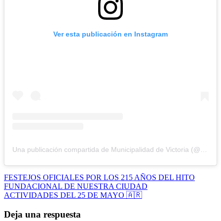
Ver esta publicación en Instagram
Una publicación compartida de Municipalidad de Victoria (@victoria.gob.ar)
Navegación
FESTEJOS OFICIALES POR LOS 215 AÑOS DEL HITO
FUNDACIONAL DE NUESTRA CIUDAD
de
ACTIVIDADES DEL 25 DE MAYO 🇦🇷
entradas
Deja una respuesta