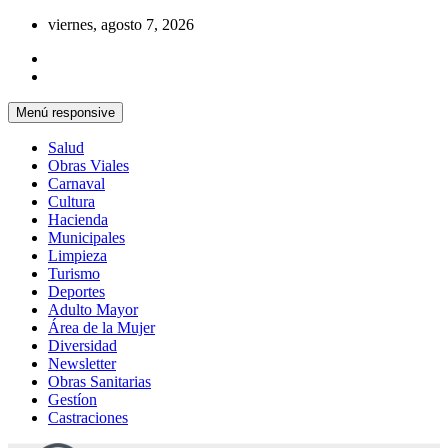
Saltar
viernes, agosto 7, 2026
al
contenido
Menú responsive
Salud
Obras Viales
Carnaval
Cultura
Hacienda
Municipales
Limpieza
Turismo
Deportes
Adulto Mayor
Área de la Mujer
Diversidad
Newsletter
Obras Sanitarias
Gestíon
Castraciones