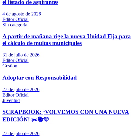
el listado de aspirantes
4 de agosto de 2026
Editor Oficial
Sin categoría
A partir de mañana rige la nueva Unidad Fija para
el cálculo de multas municipales
31 de julio de 2026
Editor Oficial
Gestíon
Adoptar con Responsabilidad
27 de julio de 2026
Editor Oficial
Juventud
SCRAPBOOK: ¡VOLVEMOS CON UNA NUEVA
EDICIÓN! ✂️📚🩵
27 de julio de 2026