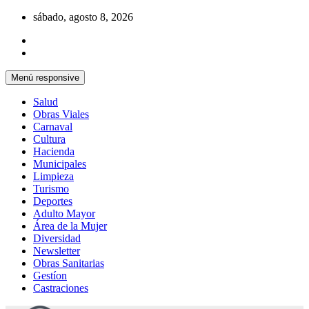
Saltar
sábado, agosto 8, 2026
al
contenido
Menú responsive
Salud
Obras Viales
Carnaval
Cultura
Hacienda
Municipales
Limpieza
Turismo
Deportes
Adulto Mayor
Área de la Mujer
Diversidad
Newsletter
Obras Sanitarias
Gestíon
Castraciones