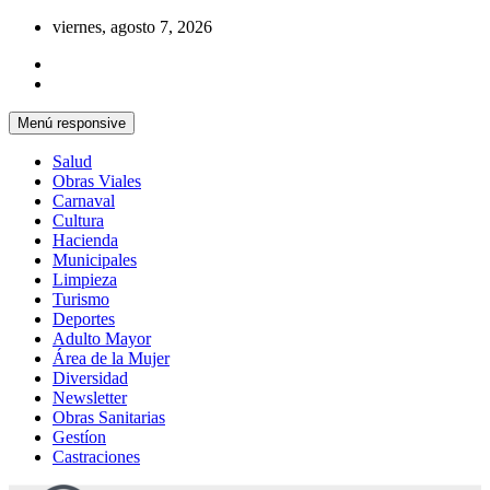
Saltar
viernes, agosto 7, 2026
al
contenido
Menú responsive
Salud
Obras Viales
Carnaval
Cultura
Hacienda
Municipales
Limpieza
Turismo
Deportes
Adulto Mayor
Área de la Mujer
Diversidad
Newsletter
Obras Sanitarias
Gestíon
Castraciones