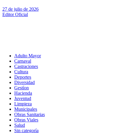
27 de julio de 2026
Editor Oficial
Adulto Mayor
Carnaval
Castraciones
Cultura
Deportes
Diversidad
Gestíon
Hacienda
Juventud
Limpieza
Municipales
Obras Sanitarias
Obras Viales
Salud
Sin categoría