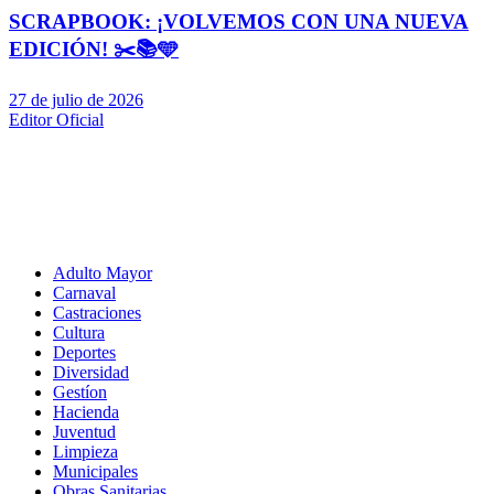
SCRAPBOOK: ¡VOLVEMOS CON UNA NUEVA
EDICIÓN! ✂️📚🩵
27 de julio de 2026
Editor Oficial
Adulto Mayor
Carnaval
Castraciones
Cultura
Deportes
Diversidad
Gestíon
Hacienda
Juventud
Limpieza
Municipales
Obras Sanitarias