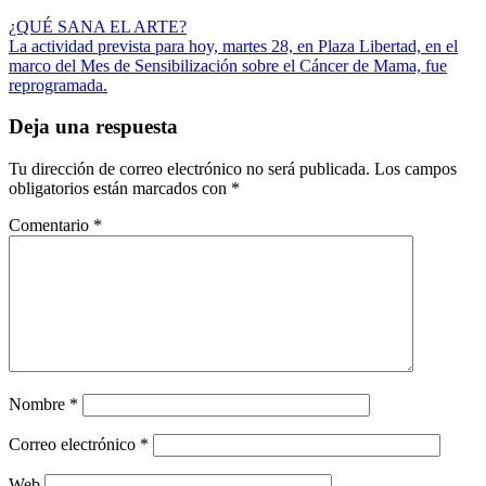
Navegación
¿QUÉ SANA EL ARTE?
La actividad prevista para hoy, martes 28, en Plaza Libertad, en el
de
marco del Mes de Sensibilización sobre el Cáncer de Mama, fue
entradas
reprogramada.
Deja una respuesta
Tu dirección de correo electrónico no será publicada.
Los campos
obligatorios están marcados con
*
Comentario
*
Nombre
*
Correo electrónico
*
Web