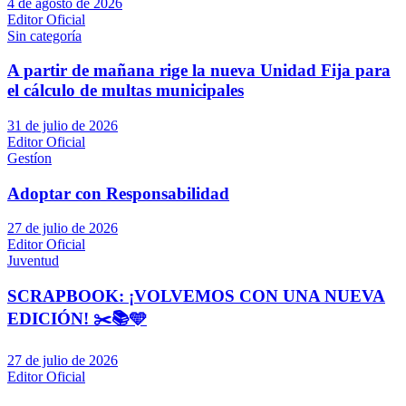
4 de agosto de 2026
Editor Oficial
Sin categoría
A partir de mañana rige la nueva Unidad Fija para
el cálculo de multas municipales
31 de julio de 2026
Editor Oficial
Gestíon
Adoptar con Responsabilidad
27 de julio de 2026
Editor Oficial
Juventud
SCRAPBOOK: ¡VOLVEMOS CON UNA NUEVA
EDICIÓN! ✂️📚🩵
27 de julio de 2026
Editor Oficial