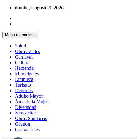
Saltar
domingo, agosto 9, 2026
al
contenido
Menú responsive
Salud
Obras Viales
Carnaval
Cultura
Hacienda
Municipales
Limpieza
Turismo
Deportes
Adulto Mayor
Área de la Mujer
Diversidad
Newsletter
Obras Sanitarias
Gestíon
Castraciones