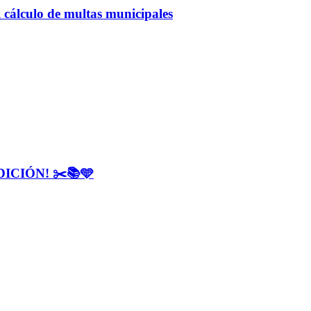
 cálculo de multas municipales
CIÓN! ✂️📚🩵