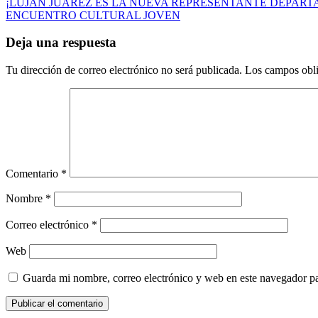
Navegación
¡LUJÁN JUÁREZ ES LA NUEVA REPRESENTANTE DEPART
ENCUENTRO CULTURAL JOVEN
de
entradas
Deja una respuesta
Tu dirección de correo electrónico no será publicada.
Los campos obli
Comentario
*
Nombre
*
Correo electrónico
*
Web
Guarda mi nombre, correo electrónico y web en este navegador p