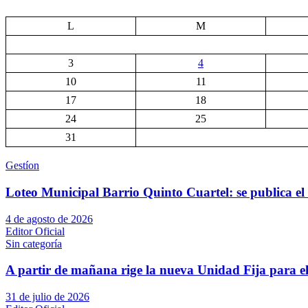
L
M
3
4
10
11
17
18
24
25
31
Gestíon
Loteo Municipal Barrio Quinto Cuartel: se publica el 
4 de agosto de 2026
Editor Oficial
Sin categoría
A partir de mañana rige la nueva Unidad Fija para el
31 de julio de 2026