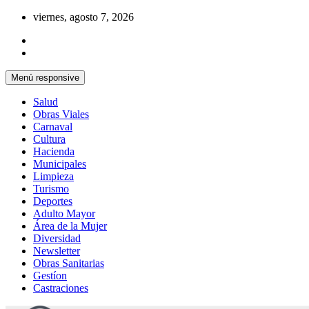
Saltar
viernes, agosto 7, 2026
al
contenido
Menú responsive
Salud
Obras Viales
Carnaval
Cultura
Hacienda
Municipales
Limpieza
Turismo
Deportes
Adulto Mayor
Área de la Mujer
Diversidad
Newsletter
Obras Sanitarias
Gestíon
Castraciones