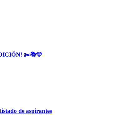
CIÓN! ✂️📚🩵
listado de aspirantes