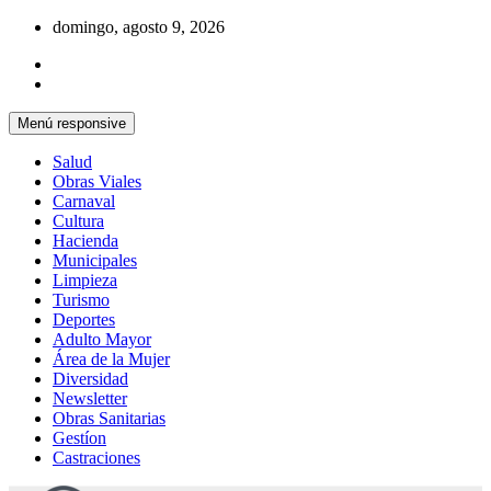
Saltar
domingo, agosto 9, 2026
al
contenido
Menú responsive
Salud
Obras Viales
Carnaval
Cultura
Hacienda
Municipales
Limpieza
Turismo
Deportes
Adulto Mayor
Área de la Mujer
Diversidad
Newsletter
Obras Sanitarias
Gestíon
Castraciones