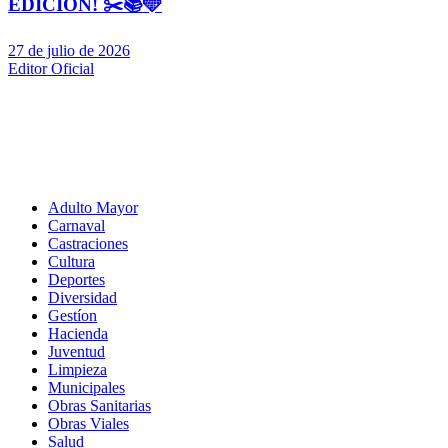
EDICIÓN! ✂️📚🩵
27 de julio de 2026
Editor Oficial
Adulto Mayor
Carnaval
Castraciones
Cultura
Deportes
Diversidad
Gestíon
Hacienda
Juventud
Limpieza
Municipales
Obras Sanitarias
Obras Viales
Salud