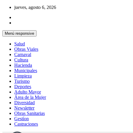
Saltar
jueves, agosto 6, 2026
al
contenido
Menú responsive
Salud
Obras Viales
Carnaval
Cultura
Hacienda
Municipales
Limpieza
Turismo
Deportes
Adulto Mayor
Área de la Mujer
Diversidad
Newsletter
Obras Sanitarias
Gestíon
Castraciones