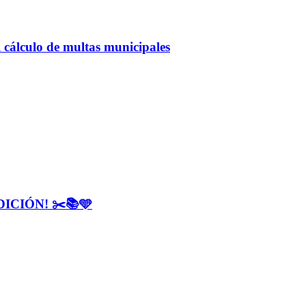
 cálculo de multas municipales
CIÓN! ✂️📚🩵