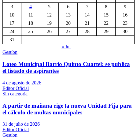
3
4
5
6
7
8
9
10
11
12
13
14
15
16
17
18
19
20
21
22
23
24
25
26
27
28
29
30
31
« Jul
Gestíon
Loteo Municipal Barrio Quinto Cuartel: se publica
el listado de aspirantes
4 de agosto de 2026
Editor Oficial
Sin categoría
A partir de mañana rige la nueva Unidad Fija para
el cálculo de multas municipales
31 de julio de 2026
Editor Oficial
Gestíon