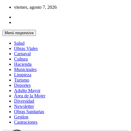
Saltar
viernes, agosto 7, 2026
al
contenido
Menú responsive
Salud
Obras Viales
Carnaval
Cultura
Hacienda
Municipales
Limpieza
Turismo
Deportes
Adulto Mayor
Área de la Mujer
Diversidad
Newsletter
Obras Sanitarias
Gestíon
Castraciones