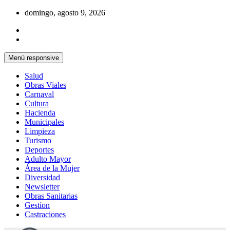
Saltar
domingo, agosto 9, 2026
al
contenido
Menú responsive
Salud
Obras Viales
Carnaval
Cultura
Hacienda
Municipales
Limpieza
Turismo
Deportes
Adulto Mayor
Área de la Mujer
Diversidad
Newsletter
Obras Sanitarias
Gestíon
Castraciones