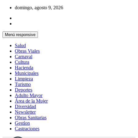
Saltar
domingo, agosto 9, 2026
al
contenido
Menú responsive
Salud
Obras Viales
Carnaval
Cultura
Hacienda
Municipales
Limpieza
Turismo
Deportes
Adulto Mayor
Área de la Mujer
Diversidad
Newsletter
Obras Sanitarias
Gestíon
Castraciones