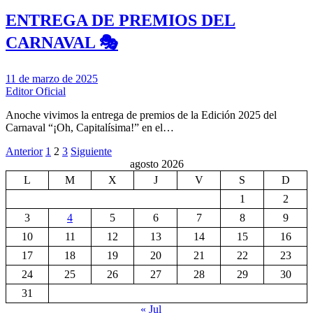
ENTREGA DE PREMIOS DEL
CARNAVAL 🎭
11 de marzo de 2025
Editor Oficial
Anoche vivimos la entrega de premios de la Edición 2025 del
Carnaval “¡Oh, Capitalísima!” en el…
Paginación
Anterior
1
2
3
Siguiente
agosto 2026
de
L
M
X
J
V
S
D
entradas
1
2
3
4
5
6
7
8
9
10
11
12
13
14
15
16
17
18
19
20
21
22
23
24
25
26
27
28
29
30
31
« Jul