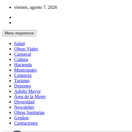
Saltar
viernes, agosto 7, 2026
al
contenido
Menú responsive
Salud
Obras Viales
Carnaval
Cultura
Hacienda
Municipales
Limpieza
Turismo
Deportes
Adulto Mayor
Área de la Mujer
Diversidad
Newsletter
Obras Sanitarias
Gestíon
Castraciones