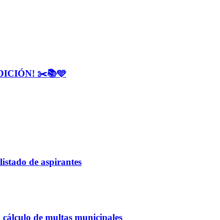
CIÓN! ✂️📚🩵
listado de aspirantes
 cálculo de multas municipales