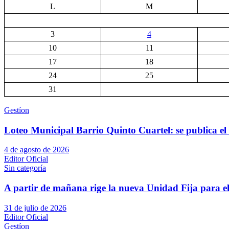
L
M
3
4
10
11
17
18
24
25
31
Gestíon
Loteo Municipal Barrio Quinto Cuartel: se publica el 
4 de agosto de 2026
Editor Oficial
Sin categoría
A partir de mañana rige la nueva Unidad Fija para el
31 de julio de 2026
Editor Oficial
Gestíon