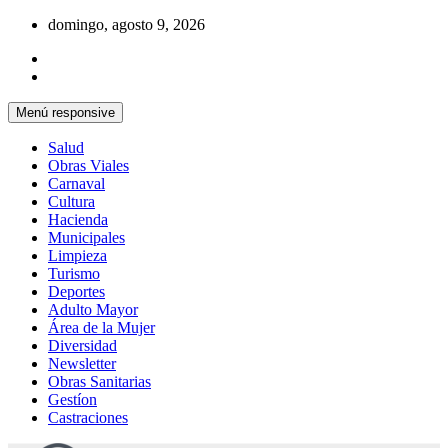
Saltar
domingo, agosto 9, 2026
al
contenido
Menú responsive
Salud
Obras Viales
Carnaval
Cultura
Hacienda
Municipales
Limpieza
Turismo
Deportes
Adulto Mayor
Área de la Mujer
Diversidad
Newsletter
Obras Sanitarias
Gestíon
Castraciones