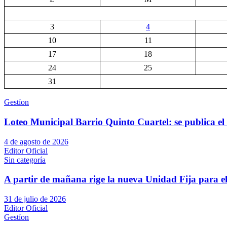
3
4
10
11
17
18
24
25
31
Gestíon
Loteo Municipal Barrio Quinto Cuartel: se publica el 
4 de agosto de 2026
Editor Oficial
Sin categoría
A partir de mañana rige la nueva Unidad Fija para el
31 de julio de 2026
Editor Oficial
Gestíon