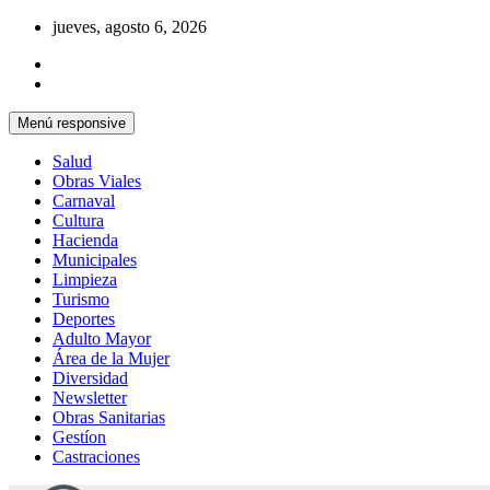
Saltar
jueves, agosto 6, 2026
al
contenido
Menú responsive
Salud
Obras Viales
Carnaval
Cultura
Hacienda
Municipales
Limpieza
Turismo
Deportes
Adulto Mayor
Área de la Mujer
Diversidad
Newsletter
Obras Sanitarias
Gestíon
Castraciones