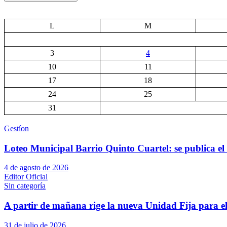
L
M
3
4
10
11
17
18
24
25
31
Gestíon
Loteo Municipal Barrio Quinto Cuartel: se publica el 
4 de agosto de 2026
Editor Oficial
Sin categoría
A partir de mañana rige la nueva Unidad Fija para el
31 de julio de 2026