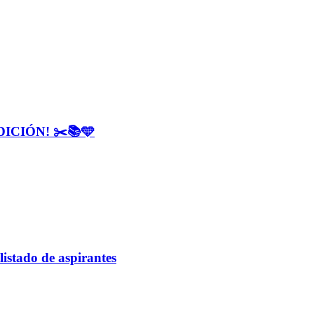
CIÓN! ✂️📚🩵
listado de aspirantes