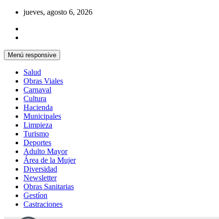
Saltar
jueves, agosto 6, 2026
al
contenido
Menú responsive
Salud
Obras Viales
Carnaval
Cultura
Hacienda
Municipales
Limpieza
Turismo
Deportes
Adulto Mayor
Área de la Mujer
Diversidad
Newsletter
Obras Sanitarias
Gestíon
Castraciones