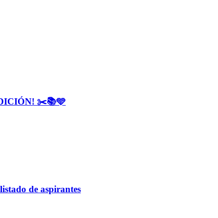
CIÓN! ✂️📚🩵
listado de aspirantes