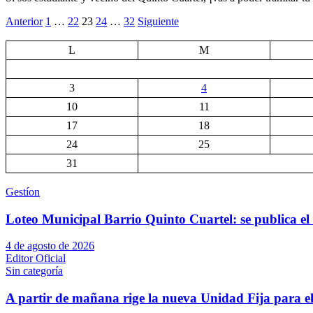
Paginación
Anterior
1
…
22
23
24
…
32
Siguiente
de
L
M
entradas
3
4
10
11
17
18
24
25
31
Gestíon
Loteo Municipal Barrio Quinto Cuartel: se publica el 
4 de agosto de 2026
Editor Oficial
Sin categoría
A partir de mañana rige la nueva Unidad Fija para el