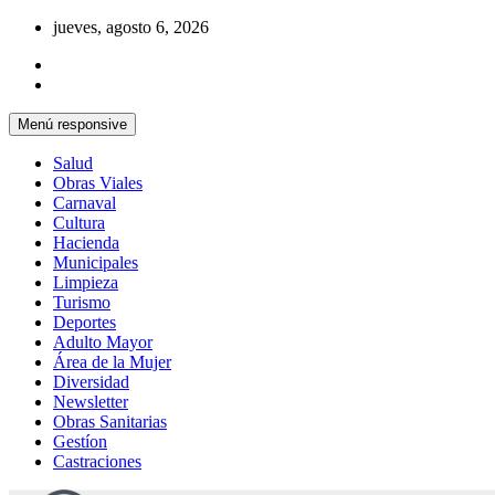
Saltar
jueves, agosto 6, 2026
al
contenido
Menú responsive
Salud
Obras Viales
Carnaval
Cultura
Hacienda
Municipales
Limpieza
Turismo
Deportes
Adulto Mayor
Área de la Mujer
Diversidad
Newsletter
Obras Sanitarias
Gestíon
Castraciones