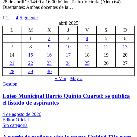
28 de abrilDe 14:00 a 16:00 hCine Teatro Victoria (Alem 64)
Disertantes: Ambas docentes de la…
Paginación
1
2
…
4
Siguiente
abril 2025
de
L
M
X
J
V
S
D
entradas
1
2
3
4
5
6
7
8
9
10
11
12
13
14
15
16
17
18
19
20
21
22
23
24
25
26
27
28
29
30
« Mar
May »
Gestíon
Loteo Municipal Barrio Quinto Cuartel: se publica
el listado de aspirantes
4 de agosto de 2026
Editor Oficial
Sin categoría