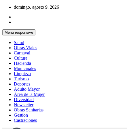
Saltar
domingo, agosto 9, 2026
al
contenido
Menú responsive
Salud
Obras Viales
Carnaval
Cultura
Hacienda
Municipales
Limpieza
Turismo
Deportes
Adulto Mayor
Área de la Mujer
Diversidad
Newsletter
Obras Sanitarias
Gestíon
Castraciones