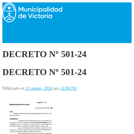
Saltar
al
contenido
Menú
Volver al Inicio
DECRETO Nº 501-24
DECRETO Nº 501-24
Públicado en
12 agosto, 2024
por
c1391783