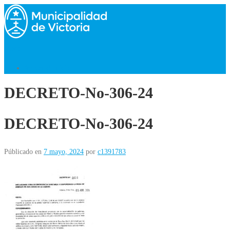
Saltar
al
contenido
Menú
Volver al Inicio
DECRETO-No-306-24
DECRETO-No-306-24
Públicado en
7 mayo, 2024
por
c1391783