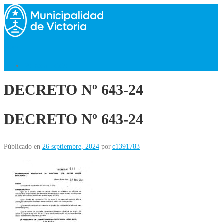
Saltar
al
contenido
Menú
Volver al Inicio
DECRETO Nº 643-24
DECRETO Nº 643-24
Públicado en
26 septiembre, 2024
por
c1391783