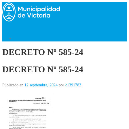
Saltar
al
contenido
Menú
Volver al Inicio
DECRETO Nº 585-24
DECRETO Nº 585-24
Públicado en
12 septiembre, 2024
por
c1391783