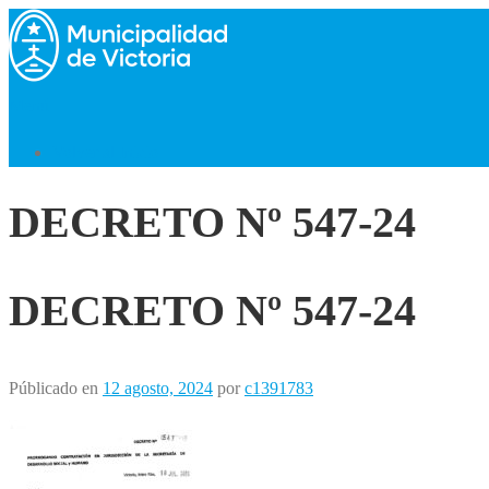
Saltar
al
contenido
Menú
Volver al Inicio
DECRETO Nº 547-24
DECRETO Nº 547-24
Públicado en
12 agosto, 2024
por
c1391783