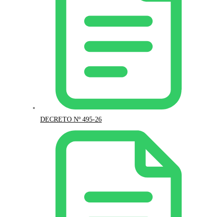
DECRETO Nº 495-26