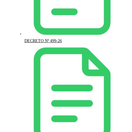
DECRETO Nº 499-26