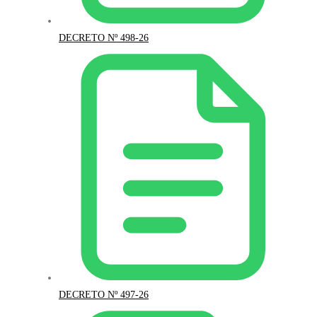
DECRETO Nº 498-26
DECRETO Nº 497-26