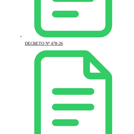
DECRETO Nº 478-26