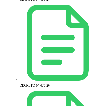
DECRETO Nº 470-26