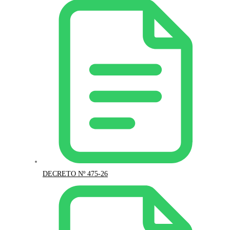
DECRETO Nº 475-26