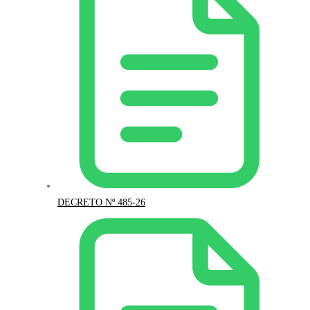
DECRETO Nº 485-26