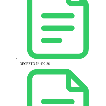
DECRETO Nº 490-26