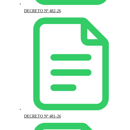
DECRETO Nº 482-26
DECRETO Nº 481-26