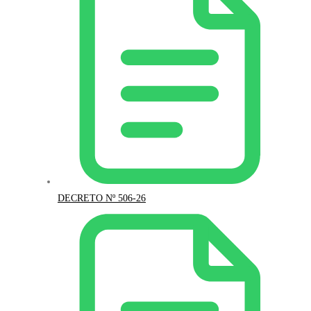
DECRETO Nº 506-26