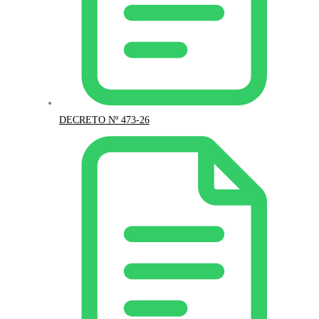
DECRETO Nº 473-26