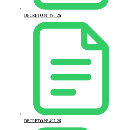
DECRETO Nº 498-26
DECRETO Nº 497-26