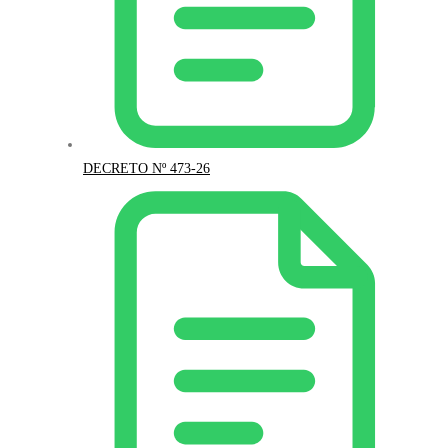
DECRETO Nº 473-26