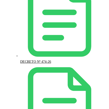
DECRETO Nº 474-26