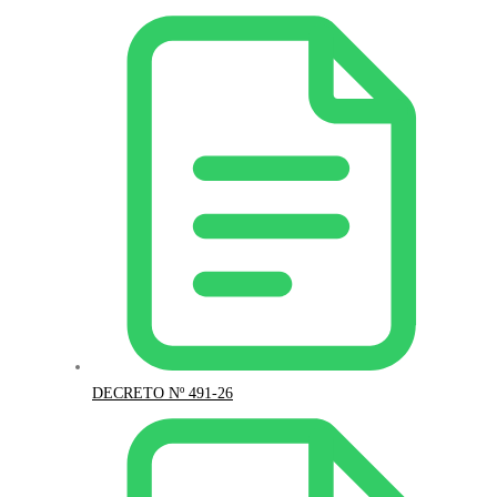
DECRETO Nº 491-26