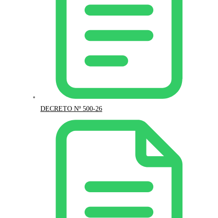
DECRETO Nº 500-26