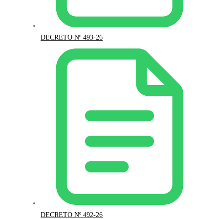
DECRETO Nº 493-26
DECRETO Nº 492-26