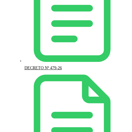
DECRETO Nº 479-26