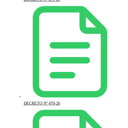
DECRETO Nº 470-26