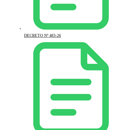
DECRETO Nº 483-26