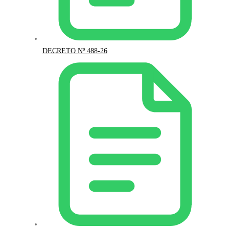
DECRETO Nº 488-26