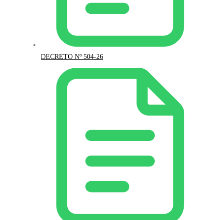
DECRETO Nº 504-26