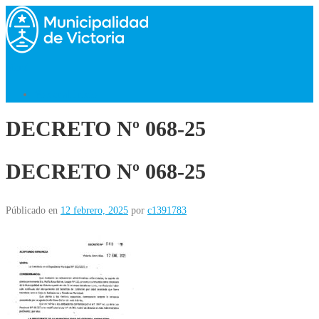
Saltar
al
contenido
Menú
Volver al Inicio
DECRETO Nº 068-25
DECRETO Nº 068-25
Públicado en
12 febrero, 2025
por
c1391783