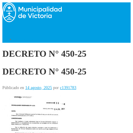
Saltar
al
contenido
Menú
Volver al Inicio
DECRETO N° 450-25
DECRETO N° 450-25
Públicado en
14 agosto, 2025
por
c1391783