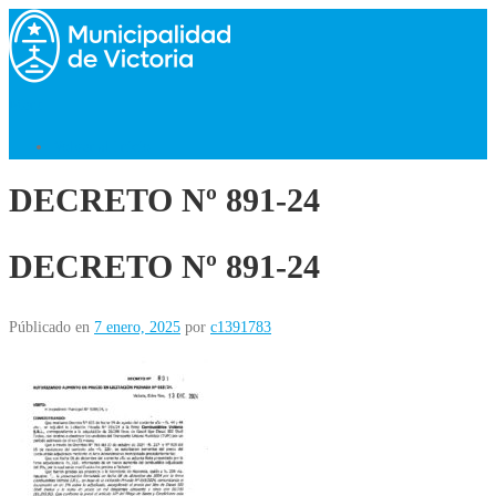
Saltar
al
contenido
Menú
Volver al Inicio
DECRETO Nº 891-24
DECRETO Nº 891-24
Públicado en
7 enero, 2025
por
c1391783