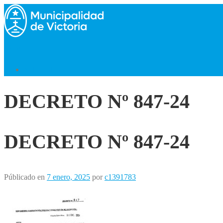
Saltar
al
contenido
Menú
Volver al Inicio
DECRETO Nº 847-24
DECRETO Nº 847-24
Públicado en
7 enero, 2025
por
c1391783