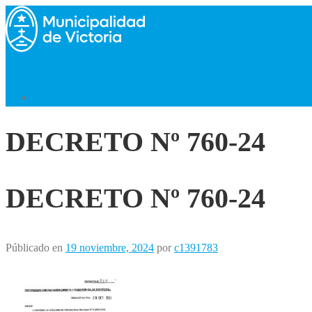
Saltar
al
contenido
Menú
Volver al Inicio
DECRETO Nº 760-24
DECRETO Nº 760-24
Públicado en
19 noviembre, 2024
por
c1391783