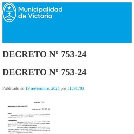
Saltar
al
contenido
Menú
Volver al Inicio
DECRETO Nº 753-24
DECRETO Nº 753-24
Públicado en
19 noviembre, 2024
por
c1391783