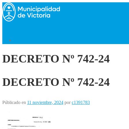
Saltar
al
contenido
Menú
Volver al Inicio
DECRETO Nº 742-24
DECRETO Nº 742-24
Públicado en
11 noviembre, 2024
por
c1391783