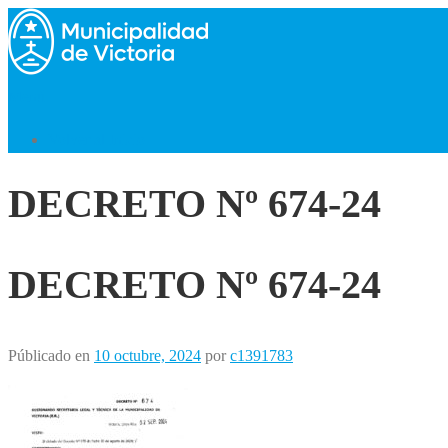
Saltar
al
contenido
Menú
Volver al Inicio
DECRETO Nº 674-24
DECRETO Nº 674-24
Públicado en
10 octubre, 2024
por
c1391783