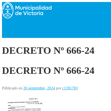
Saltar
al
contenido
Menú
Volver al Inicio
DECRETO Nº 666-24
DECRETO Nº 666-24
Públicado en
26 septiembre, 2024
por
c1391783