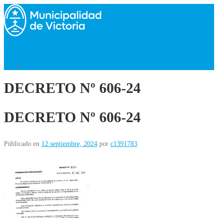
Saltar
al
contenido
Menú
Volver al Inicio
DECRETO Nº 606-24
DECRETO Nº 606-24
Públicado en
12 septiembre, 2024
por
c1391783