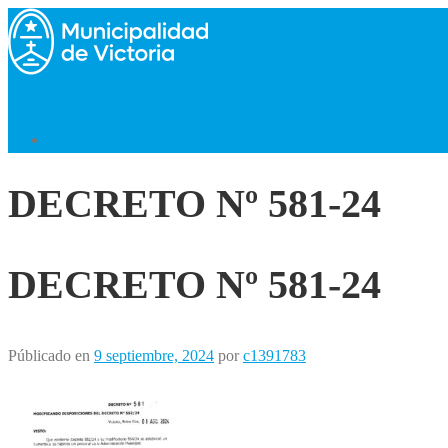
Saltar
al
contenido
Menú
Volver al Inicio
DECRETO Nº 581-24
DECRETO Nº 581-24
Públicado en
9 septiembre, 2024
por
c1391783