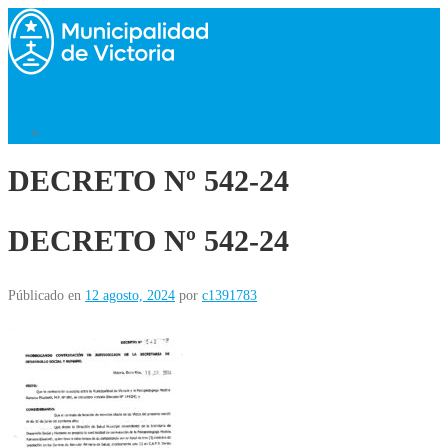
Saltar
al
contenido
Menú
Volver al Inicio
DECRETO Nº 542-24
DECRETO Nº 542-24
Públicado en
12 agosto, 2024
por
c1391783