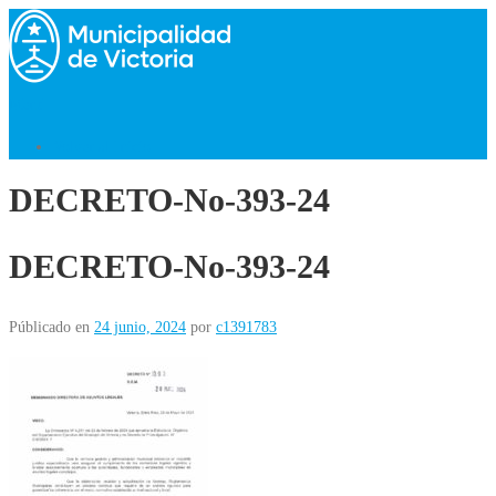
Saltar
al
contenido
Menú
Volver al Inicio
DECRETO-No-393-24
DECRETO-No-393-24
Públicado en
24 junio, 2024
por
c1391783