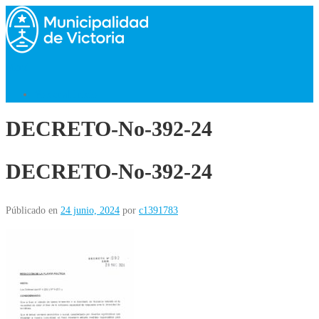
Saltar
al
contenido
Menú
Volver al Inicio
DECRETO-No-392-24
DECRETO-No-392-24
Públicado en
24 junio, 2024
por
c1391783