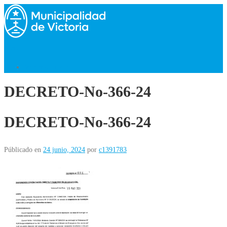
Saltar
al
contenido
Menú
Volver al Inicio
DECRETO-No-366-24
DECRETO-No-366-24
Públicado en
24 junio, 2024
por
c1391783