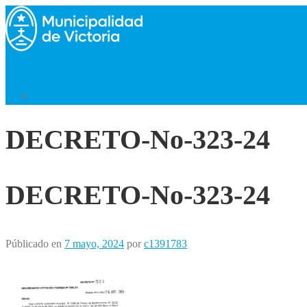
Saltar
al
contenido
Menú
Volver al Inicio
DECRETO-No-323-24
DECRETO-No-323-24
Públicado en
7 mayo, 2024
por
c1391783