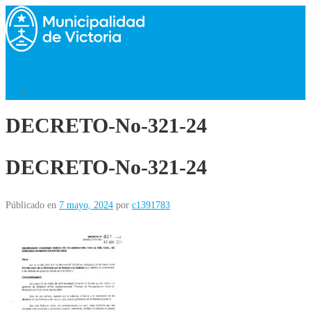
Saltar
al
contenido
Menú
Volver al Inicio
DECRETO-No-321-24
DECRETO-No-321-24
Públicado en
7 mayo, 2024
por
c1391783