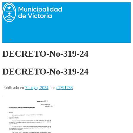
Saltar
al
contenido
Menú
Volver al Inicio
DECRETO-No-319-24
DECRETO-No-319-24
Públicado en
7 mayo, 2024
por
c1391783