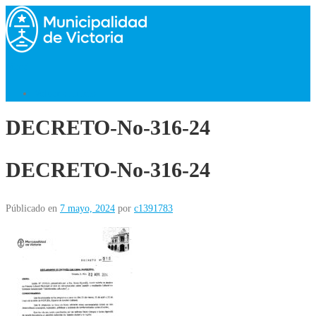
Saltar
al
contenido
Menú
Volver al Inicio
DECRETO-No-316-24
DECRETO-No-316-24
Públicado en
7 mayo, 2024
por
c1391783