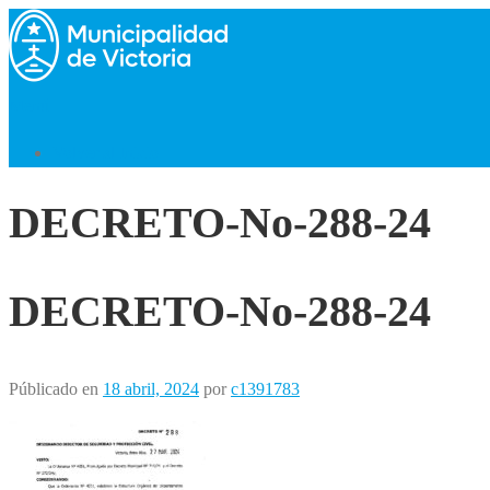
Saltar
al
contenido
Menú
Volver al Inicio
DECRETO-No-288-24
DECRETO-No-288-24
Públicado en
18 abril, 2024
por
c1391783