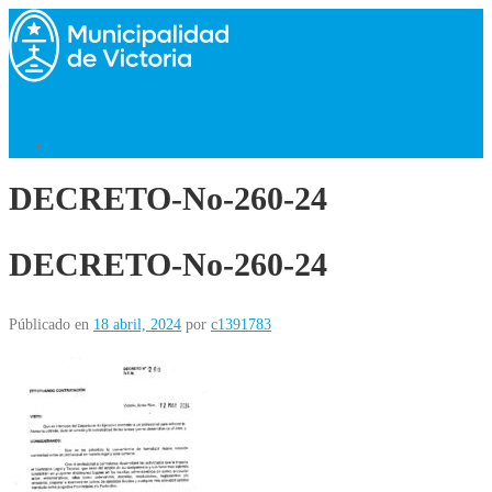
Saltar
al
contenido
Menú
Volver al Inicio
DECRETO-No-260-24
DECRETO-No-260-24
Públicado en
18 abril, 2024
por
c1391783