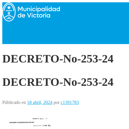
Saltar
al
contenido
Menú
Volver al Inicio
DECRETO-No-253-24
DECRETO-No-253-24
Públicado en
18 abril, 2024
por
c1391783