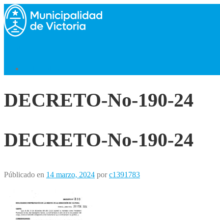
Saltar
al
contenido
Menú
Volver al Inicio
DECRETO-No-190-24
DECRETO-No-190-24
Públicado en
14 marzo, 2024
por
c1391783